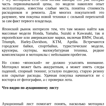
часть первоначальной цены, по модели накоплен опыт
эксплуатации, известны слабые места, понятна стоимость
расходников и ремонта. Для многих покупателей это
разумнее, чем покупка новой техники с сильной переплатой
за сам факт первого владельца.
Японский рынок интересен тем, что там можно найти как
массовые модели Honda, Yamaha, Suzuki и Kawasaki, так и
европейские или американские марки, включая BMW, Ducati,
Triumph, Harley-Davidson, KTM, Aprilia. Встречаются
городские байки, спортбайки, туристические модели,
круизеры, скутеры, малокубатурная техника, редкие
комплектации и мотоциклы с небольшим пробегом.
Но слово «японский» не должно усыплять внимание.
Мотоцикл может быть аккуратным, а может иметь следы
падений, спорный тюнинг, усталую подвеску, старую резину
или скрытые расходы. Удачная покупка начинается не с
восторга от фотографии, а с проверки лота.
Что видно по аукционному листу
Аукционный лист помогает понять, насколько мотоцикл