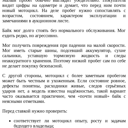
Малый пробег обычно выглядит убедительно. Покупатель
видит цифры на одометре и думает, что перед ним почти
новый мотоцикл. На деле пробег нужно сопоставлять с
возрастом, состоянием, характером эксплуатации и
замечаниями в аукционном листе.
Байк мог долго стоять без нормального обслуживания. Мог
ездить редко, но агрессивно.
Мог получить повреждения при падении на малой скорости.
Мог иметь старые шины, подсевший аккумулятор, сухие
сальники, уставшую тормозную жидкость и следы
неаккуратного хранения. Поэтому низкий пробег сам по себе
не делает покупку безопасной.
С другой стороны, мотоцикл с более заметным пробегом
может быть честным и ухоженным. Если состояние ровное,
дефекты понятны, расходники живые, следов серьёзных
ударов нет, а модель известна надёжностью, такой вариант
часто оказывается практичнее, чем «почти новый» байк с
неясными отметками.
Перед ставкой нужно проверить:
соответствует ли мотоцикл опыту, росту и задачам
будущего владельца;